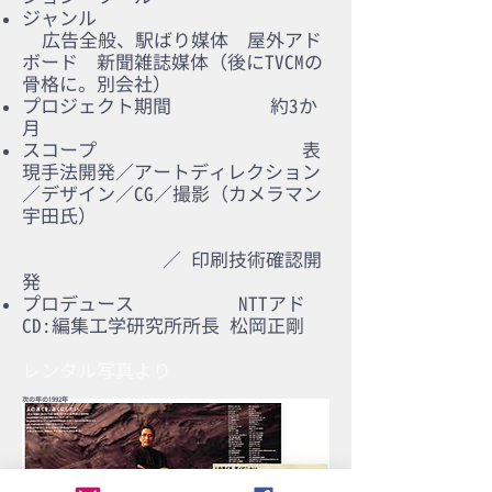
ジャンル
広告全般、駅ばり媒体 屋外アド
ボード 新聞雑誌媒体（後にTVCMの
骨格に。別会社）
プロジェクト期間 約3か
月
スコープ 表
現手法開発／アートディレクション
／デザイン／CG／撮影（カメラマン
宇田氏）
／ 印刷技術確認開
発
プロデュース NTTアド
CD:編集工学研究所所長 松岡正剛
​レンタル写真より
次の年の1992年