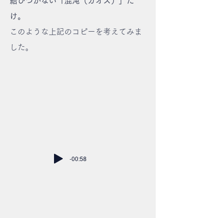
結びつかない「混沌（カオス）」だ
け。
​このような上記のコピーを考えてみま
した。
-00:58